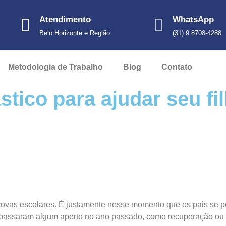
Atendimento
WhatsApp
Belo Horizonte e Região
(31) 9 8708-4288
Metodologia de Trabalho
Blog
Contato
stico para ajudar seu f
ovas escolares. É justamente nesse momento que os pais se per
s passaram algum aperto no ano passado, como recuperação ou