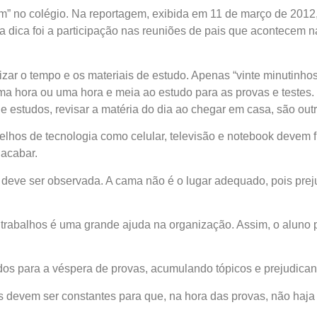
em” no colégio. Na reportagem, exibida em 11 de março de 201
ira dica foi a participação nas reuniões de pais que acontecem 
ar o tempo e os materiais de estudo. Apenas “vinte minutinhos
uma hora ou uma hora e meia ao estudo para as provas e testes
e estudos, revisar a matéria do dia ao chegar em casa, são out
lhos de tecnologia como celular, televisão e notebook devem fi
 acabar.
 deve ser observada. A cama não é o lugar adequado, pois prej
trabalhos é uma grande ajuda na organização. Assim, o aluno p
udos para a véspera de provas, acumulando tópicos e prejudic
 devem ser constantes para que, na hora das provas, não haja 